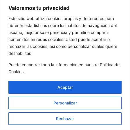
Castilla La Mancha y sujeta a
Valoramos tu privacidad
circular del mismo.
La inscripción será por orden
Este sitio web utiliza cookies propias y de terceros para
de hcp.
obtener estadísticas sobre los hábitos de navegación del
usuario, mejorar su experiencia y permitirle compartir
Límite de hcp 36,4.
contenidos en redes sociales. Usted puede aceptar o
Benjamines 42,4.
rechazar las cookies, así como personalizar cuáles quiere
TODAS LAS CATEGORÍAS
deshabilitar.
MEDAL PLAY
Barras de salida:
Puede encontrar toda la información en nuestra Política de
Cookies.
Masculino: Barras
amarillas.
Aceptar
Femenino y/o benjamín:
Barras rojas.
Personalizar
Torneo Paralelo.
9 hoyos stableford
Rechazar
Hcp > 42,4